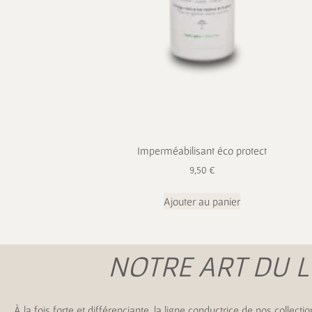
Imperméabilisant éco protect
9,50
€
Ajouter au panier
NOTRE ART DU L
À la fois forte et différenciante, la ligne conductrice de nos colle