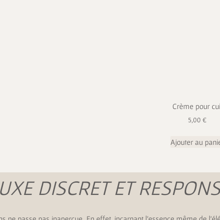
Crème pour cui
5,00
€
Ajouter au pani
UXE DISCRET ET RESPON
ctions ne passe pas inaperçue. En effet, incarnant l’essence même de l’