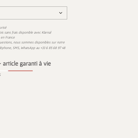
urisé
)
 fois sans frais disponible avec
Klarna
t en France
uestions,
nous sommes disponibles sur
éléphone, SMS,
WhatsApp
au
+33 6 85 68 97 48
 article garanti à vie
s