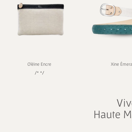
Oléine Encre
Xine Émer
/* */
Viv
Haute M