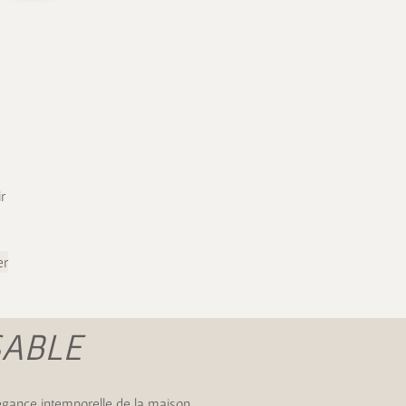
r
er
SABLE
élégance intemporelle de la maison,