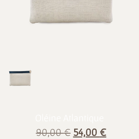
Oléine Atlantique
90,00
€
54,00
€