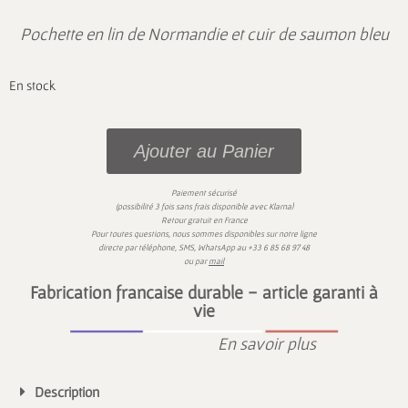
Pochette en lin de Normandie et cuir de saumon bleu
En stock
Ajouter au Panier
Paiement sécurisé
)
(possibilité 3 fois sans frais disponible avec
Klarna
Retour gratuit en France
Pour toutes questions,
nous sommes disponibles sur
notre ligne
directe par téléphone, SMS,
WhatsApp
au
+33 6 85 68 97 48
ou par
mail
Fabrication française durable - article garanti à
vie
En savoir plus
Description