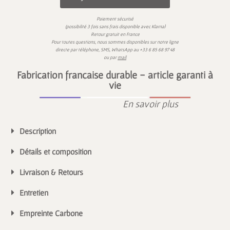
Paiement sécurisé
)
(possibilité 3 fois sans frais disponible avec
Klarna
Retour gratuit en France
Pour toutes questions,
nous sommes disponibles sur
notre ligne
directe par téléphone, SMS,
WhatsApp
au
+33 6 85 68 97 48
ou par
mail
Fabrication française durable - article garanti à
vie
En savoir plus
Description
Détails et composition
Livraison & Retours
Entretien
Empreinte Carbone