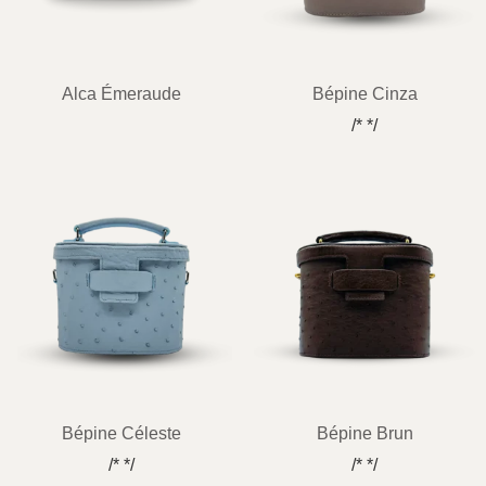
Alca Émeraude
Bépine Cinza
/* */
Bépine Céleste
Bépine Brun
/* */
/* */