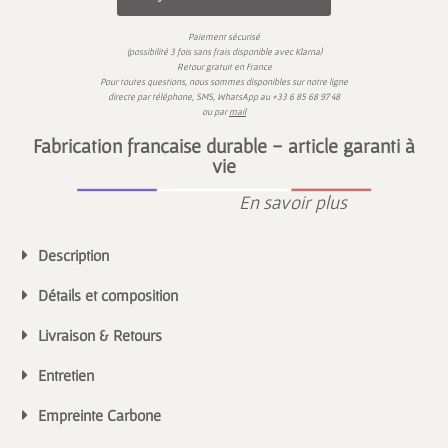
Paiement sécurisé
)
(possibilité 3 fois sans frais disponible avec
Klarna
Retour gratuit en France
Pour toutes questions,
nous sommes disponibles sur
notre ligne
directe par téléphone, SMS,
WhatsApp
au
+33 6 85 68 97 48
ou par
mail
Fabrication française durable - article garanti à
vie
En savoir plus
Description
Détails et composition
Livraison & Retours
Entretien
Empreinte Carbone