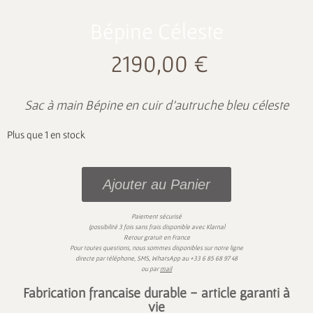
Bépine Céleste
2190,00
€
Sac à main Bépine en cuir d’autruche bleu céleste
Plus que 1 en stock
Ajouter au Panier
Paiement sécurisé
)
(possibilité 3 fois sans frais disponible avec
Klarna
Retour gratuit en France
Pour toutes questions,
nous sommes disponibles sur
notre ligne
directe par téléphone, SMS,
WhatsApp
au
+33 6 85 68 97 48
ou par
mail
Fabrication française durable - article garanti à
vie