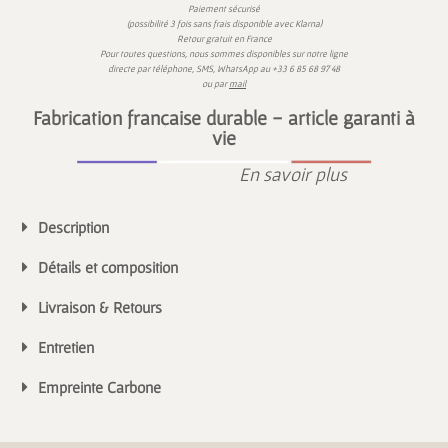
Paiement sécurisé
)
(possibilité 3 fois sans frais disponible avec
Klarna
Retour gratuit en France
Pour toutes questions,
nous sommes disponibles sur
notre ligne
directe par téléphone, SMS,
WhatsApp
au
+33 6 85 68 97 48
ou par
mail
Fabrication française durable - article garanti à
vie
En savoir plus
Description
Détails et composition
Livraison & Retours
Entretien
Empreinte Carbone