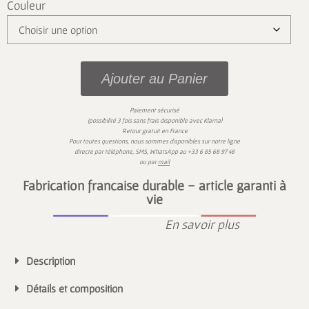
Couleur
Ajouter au Panier
Paiement sécurisé
)
(possibilité 3 fois sans frais disponible avec
Klarna
Retour gratuit en France
Pour toutes questions,
nous sommes disponibles sur
notre ligne
directe par téléphone, SMS,
WhatsApp
au
+33 6 85 68 97 48
ou par
mail
Fabrication française durable - article garanti à
vie
En savoir plus
Description
Détails et composition