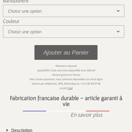
Bandoulière
Couleur
Ajouter au Panier
Paiement sécurisé
)
(possibilité 3 fois sans frais disponible avec
Klarna
Retour gratuit en France
Pour toutes questions,
nous sommes disponibles sur
notre ligne
directe par téléphone, SMS,
WhatsApp
au
+33 6 85 68 97 48
ou par
mail
Fabrication française durable - article garanti à
vie
En savoir plus
Description