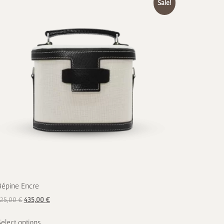
Sale!
Bépine Encre
725,00
€
435,00
€
Select options