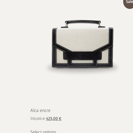
Sale
Alca encre
710,00
€
425,00
€
Select options