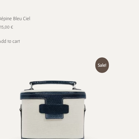
Bépine Bleu Ciel
715,00
€
Add to cart
Sale!