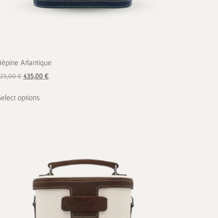
Bépine Atlantique
725,00
€
435,00
€
Select options