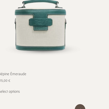
Bépine Émeraude
715,00
€
Select options