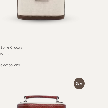
Bépine Chocolat
715,00
€
Select options
Sale!