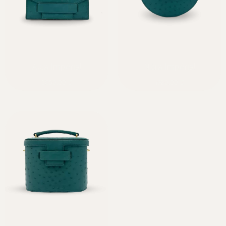
Alca Impérial
Néra Impérial
2050,00
€
1920,00
€