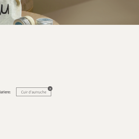
atiere:
Cuir d'autruche