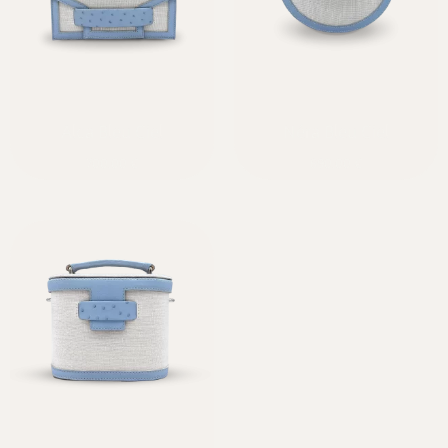
Alca Bleu Ciel
Néra Bleu Ciel
700,00
€
690,00
€