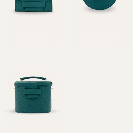
Alca Impérial
Néra Impérial
2050,00
€
1920,00
€