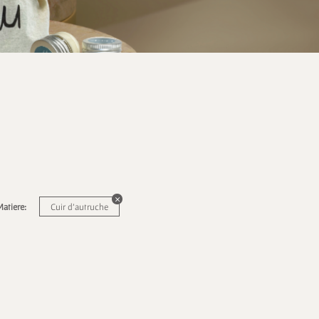
Matiere:
Cuir d'autruche