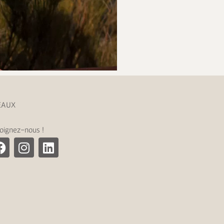
EAUX
oignez-nous !