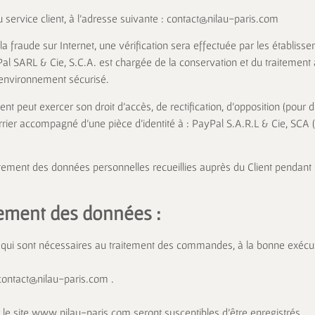
u service client, à l’adresse suivante :
contact@nilau-paris.com
 la fraude sur Internet, une vérification sera effectuée par les établis
al SARL & Cie, S.C.A. est chargée de la conservation et du traitement
environnement sécurisé.
nt peut exercer son droit d’accès, de rectification, d’opposition (pour d
urrier accompagné d’une pièce d’identité à : PayPal S.A.R.L & Cie, SC
raitement des données personnelles recueillies auprès du Client pendant
tement des données :
t qui sont nécessaires au traitement des commandes, à la bonne exécut
 contact@nilau-paris.com .
r le site www.nilau-paris.com seront susceptibles d’être enregistrés.