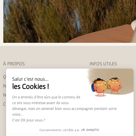
À PROPOS
INFOS UTILES
Qui sommes-nous ?
Mon compte
Salut c'est nous...
les Cookies !
Nous contacter
Livraison et retour
Nos engagements
Suivre ma commande
On a attendu d'être sûrs que le contenu de
ce site vous intéresse avant de vous
Conseils d’entretien
FAQ
déranger, mais on aimerait bien vous accompagner pendant votre
visite...
C'est OK pour vous ?
Consentements certifiés par