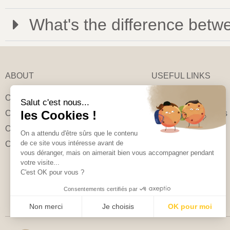
What's the difference betwe
ABOUT
USEFUL LINKS
Our story
My account
Salut c'est nous...
les Cookies !
Contact us
Shipping and returns
Our commitments
Track my order
On a attendu d'être sûrs que le contenu
de ce site vous intéresse avant de
Care instructions
FAQ
vous déranger, mais on aimerait bien vous accompagner pendant
votre visite...
C'est OK pour vous ?
Consentements certifiés par
Non merci
Je choisis
OK pour moi
Plateforme de Gestion du Consentement : Personnalisez vo
Axeptio consent