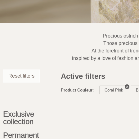
Precious ostrich
Those precious l
At the forefront of tre
inspired by a love of fashion a
Active filters
Reset filters
Product Couleur:
Coral Pink
B
Exclusive
collection
Permanent