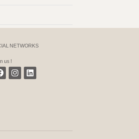
CIAL NETWORKS
n us !